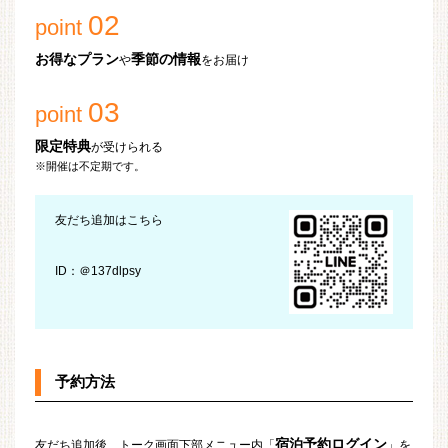
02
point
お得なプラン
季節の情報
や
をお届け
03
point
限定特典
が受けられる
※開催は不定期です。
友だち追加はこちら
ID：＠137dlpsy
予約方法
宿泊予約ログイン
友だち追加後、トーク画面下部メニュー内「
」を