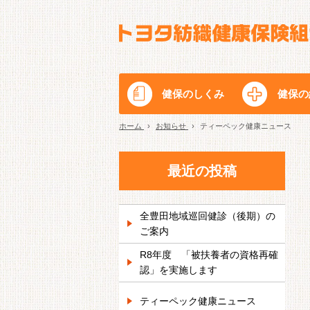
健保のしくみ
健保の
ホーム
›
お知らせ
›
ティーペック健康ニュース
最近の投稿
全豊田地域巡回健診（後期）の
ご案内
R8年度 「被扶養者の資格再確
認」を実施します
ティーペック健康ニュース