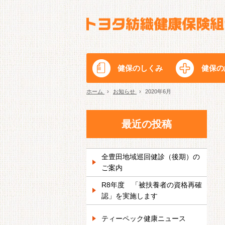
健保のしくみ
健保の
ホーム
›
お知らせ
›
2020年6月
最近の投稿
全豊田地域巡回健診（後期）の
ご案内
R8年度 「被扶養者の資格再確
認」を実施します
ティーペック健康ニュース