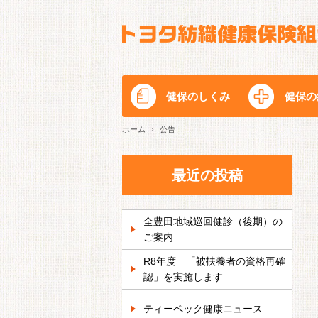
健保のしくみ
健保の
ホーム
›
公告
最近の投稿
全豊田地域巡回健診（後期）の
ご案内
R8年度 「被扶養者の資格再確
認」を実施します
ティーペック健康ニュース