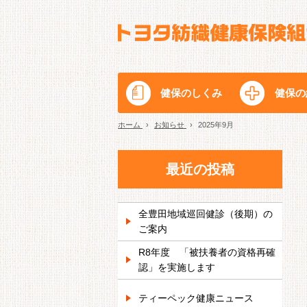
健保のしくみ
健保の
ホーム
›
お知らせ
›
2025年9月
最近の投稿
全豊田地域巡回健診（後期）の
ご案内
R8年度 「被扶養者の資格再確
認」を実施します
ティーペック健康ニュース