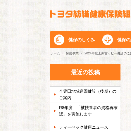
健保のしくみ
健保の
ホーム
›
保健事業
›
2024年度上期歯ッピー健診のご
最近の投稿
全豊田地域巡回健診（後期）の
ご案内
R8年度 「被扶養者の資格再確
認」を実施します
ティーペック健康ニュース