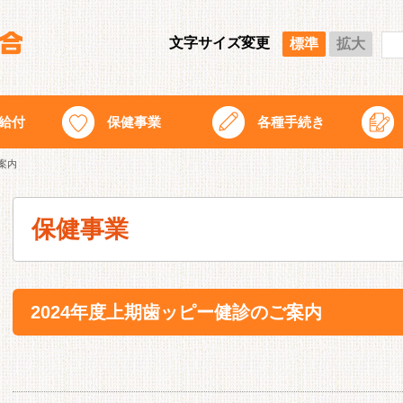
文字サイズ変更
標準
拡大
給付
保健事業
各種手続き
案内
保健事業
2024年度上期歯ッピー健診のご案内