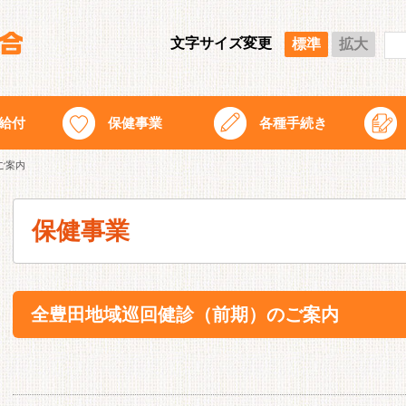
文字サイズ変更
標準
拡大
給付
保健事業
各種手続き
ご案内
保健事業
全豊田地域巡回健診（前期）のご案内