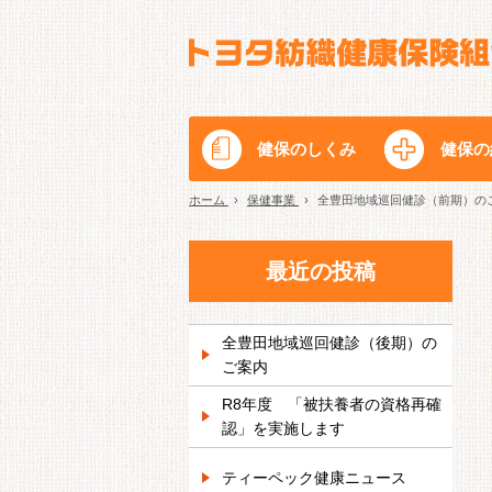
健保のしくみ
健保の
ホーム
›
保健事業
›
全豊田地域巡回健診（前期）の
最近の投稿
全豊田地域巡回健診（後期）の
ご案内
R8年度 「被扶養者の資格再確
認」を実施します
ティーペック健康ニュース