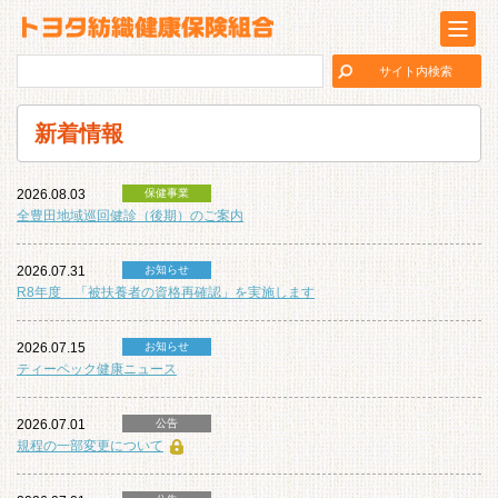
新着情報
2026.08.03
保健事業
全豊田地域巡回健診（後期）のご案内
2026.07.31
お知らせ
R8年度 「被扶養者の資格再確認」を実施します
2026.07.15
お知らせ
ティーペック健康ニュース
2026.07.01
公告
規程の一部変更について